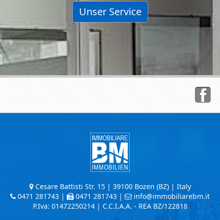
Unser Service
Cesare Battisti Str. 15 | 39100 Bozen (BZ) | Italy
0471 281743
|
0471 281743 |
info@immobiliarebm.it
P.Iva: 01472250214 | C.C.I.A.A. - REA BZ/122818