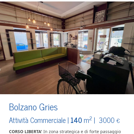
Bolzano Gries
2
Attività Commerciale |
140
m
|
3000
€
CORSO LIBERTA'
In zona strategica e di forte passaggio