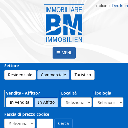
italiano
|
Deutsch
MENU
Settore
Residenziale
Commerciale
Turistico
Vendita - Affitto?
Località
Tipologia
In Vendita
In Affitto
Fascia di prezzo
codice
Cerca