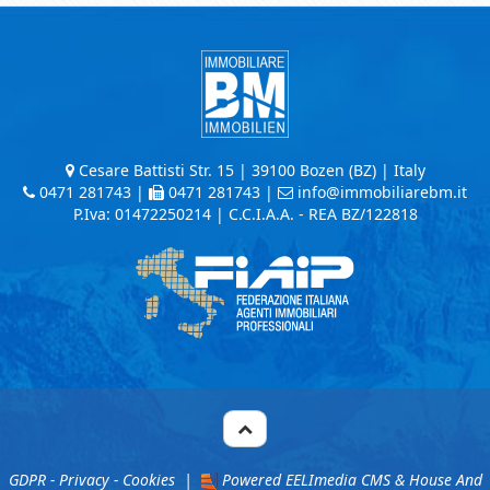
Cesare Battisti Str. 15 | 39100 Bozen (BZ) | Italy
0471 281743
|
0471 281743 |
info@immobiliarebm.it
P.Iva: 01472250214 | C.C.I.A.A. - REA BZ/122818
GDPR - Privacy - Cookies
|
Powered EELImedia CMS
&
House And