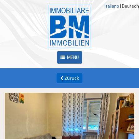
Italiano
|
Deutsch
MENU
Züruck