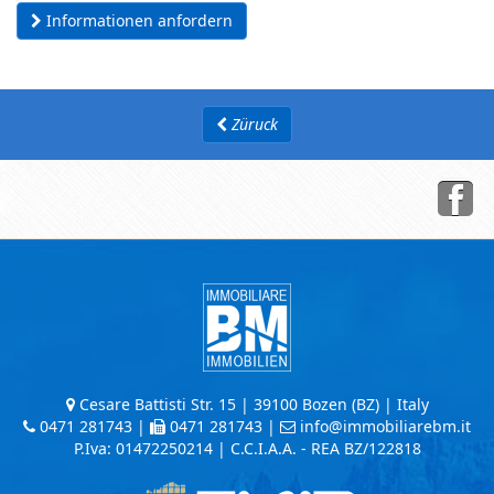
Informationen anfordern
Züruck
Cesare Battisti Str. 15 | 39100 Bozen (BZ) | Italy
0471 281743
|
0471 281743 |
info@immobiliarebm.it
P.Iva: 01472250214 | C.C.I.A.A. - REA BZ/122818