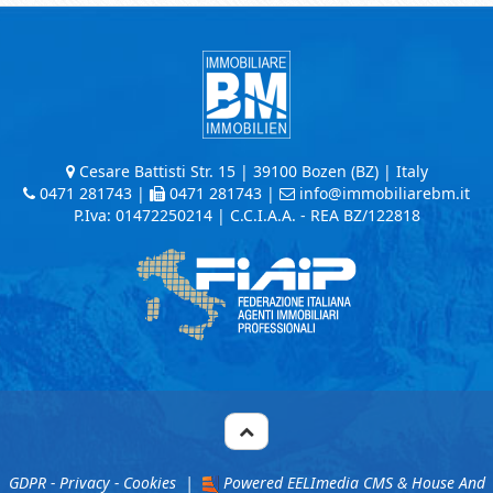
Cesare Battisti Str. 15 | 39100 Bozen (BZ) | Italy
0471 281743
|
0471 281743 |
info@immobiliarebm.it
P.Iva: 01472250214 | C.C.I.A.A. - REA BZ/122818
GDPR - Privacy - Cookies
|
Powered EELImedia CMS
&
House And