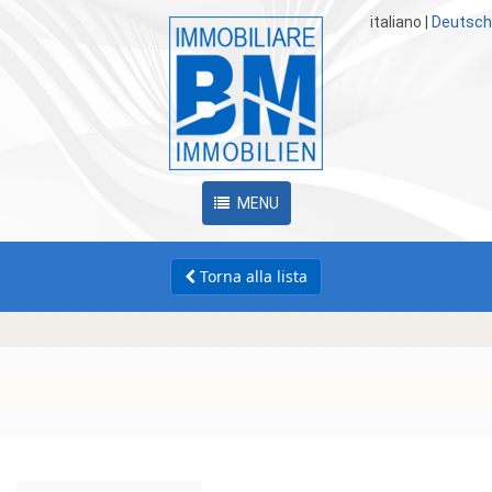
italiano
|
Deutsch
MENU
Torna alla lista