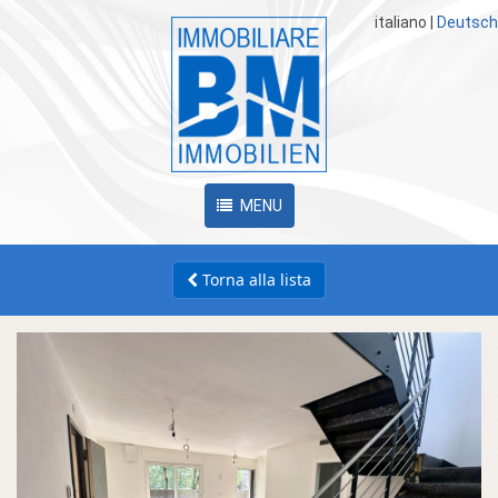
italiano
|
Deutsch
MENU
Torna alla lista