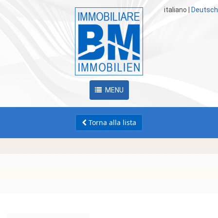
italiano
|
Deutsch
MENU
Torna alla lista